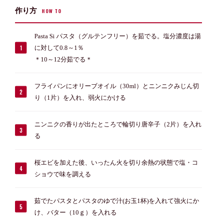
作り方
HOW TO
Pasta Si パスタ（グルテンフリー）を茹でる。塩分濃度は湯
に対して0.8～1％
＊10～12分茹でる＊
フライパンにオリーブオイル（30ml）とニンニクみじん切
り（1片）を入れ、弱火にかける
ニンニクの香りが出たところで輪切り唐辛子（2片）を入れ
る
桜エビを加えた後、いったん火を切り余熱の状態で塩・コ
ショウで味を調える
茹でたパスタとパスタのゆで汁(お玉1杯)を入れて強火にか
け、バター（10ｇ）を入れる