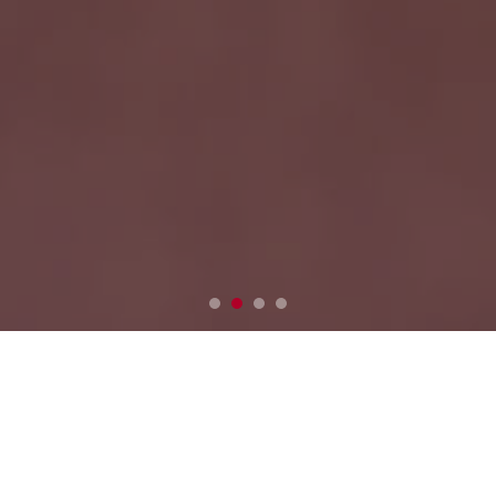
日本製麻について
COMPANY
大正7年設立の中越製布株式会社を礎とし、